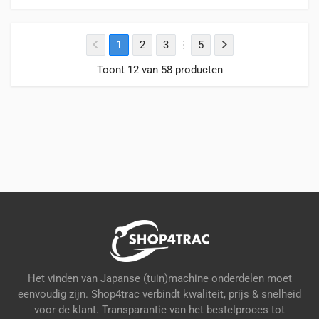
Deze
optie
kan
1
2
3
5
gekozen
worden
Toont 12 van 58 producten
op
de
productpagina
Het vinden van Japanse (tuin)machine onderdelen moet
eenvoudig zijn. Shop4trac verbindt kwaliteit, prijs & snelheid
voor de klant. Transparantie van het bestelproces tot