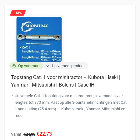
optie
kan
-18%
gekozen
worden
op
de
productpagina
Op voorraad
Universeel product
Topstang Cat. 1 voor minitractor – Kubota | Iseki |
Yanmar | Mitsubishi | Bolens | Case IH
Universele Cat. 1 topstang voor minitractoren, leverbaar in vier
lengtes tot 870 mm. Past op alle 3-puntshefinrichtingen met Cat.
1 aansluiting (25,4 mm) — Kubota, Iseki, Yanmar, Mitsubishi en
meer.
Dit
€22,73
Vanaf:
€24,38
product