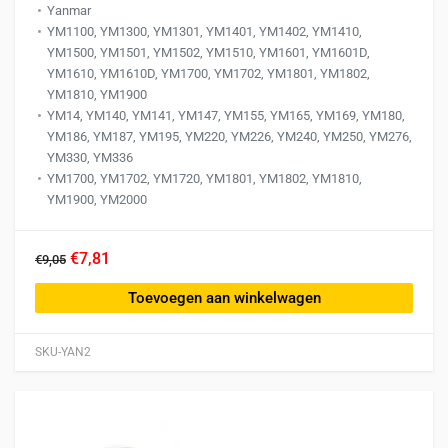
Yanmar
YM1100, YM1300, YM1301, YM1401, YM1402, YM1410,
YM1500, YM1501, YM1502, YM1510, YM1601, YM1601D,
YM1610, YM1610D, YM1700, YM1702, YM1801, YM1802,
YM1810, YM1900
YM14, YM140, YM141, YM147, YM155, YM165, YM169, YM180,
YM186, YM187, YM195, YM220, YM226, YM240, YM250, YM276,
YM330, YM336
YM1700, YM1702, YM1720, YM1801, YM1802, YM1810,
YM1900, YM2000
€7,81
€9,05
Toevoegen aan winkelwagen
SKU-YAN2