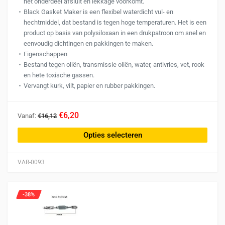
het onderdeel afsluit en lekkage voorkomt.
Black Gasket Maker is een flexibel waterdicht vul- en
hechtmiddel, dat bestand is tegen hoge temperaturen. Het is een
product op basis van polysiloxaan in een drukpatroon om snel en
eenvoudig dichtingen en pakkingen te maken.
Eigenschappen
Bestand tegen oliën, transmissie oliën, water, antivries, vet, rook
en hete toxische gassen.
Vervangt kurk, vilt, papier en rubber pakkingen.
Dit
€6,20
Vanaf:
€16,12
product
heeft
Opties selecteren
meerdere
variaties.
VAR-0093
Deze
optie
kan
-38%
gekozen
worden