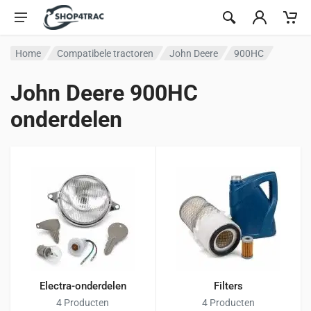
Ga naar inhoud
Home
Compatibele tractoren
John Deere
900HC
John Deere 900HC
onderdelen
Electra-onderdelen
Filters
4 Producten
4 Producten