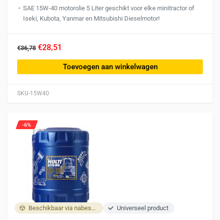
SAE 15W-40 motorolie 5 Liter geschikt voor elke minitractor of
Iseki, Kubota, Yanmar en Mitsubishi Dieselmotor!
€28,51
€36,78
Toevoegen aan winkelwagen
SKU-15W40
-6%
Beschikbaar via nabestelling
Universeel product