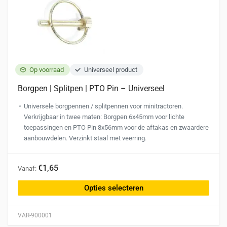
Op voorraad
Universeel product
Borgpen | Splitpen | PTO Pin – Universeel
Universele borgpennen / splitpennen voor minitractoren.
Verkrijgbaar in twee maten: Borgpen 6x45mm voor lichte
toepassingen en PTO Pin 8x56mm voor de aftakas en zwaardere
aanbouwdelen. Verzinkt staal met veerring.
Dit
€1,65
Vanaf:
product
heeft
Opties selecteren
meerdere
variaties.
VAR-900001
Deze