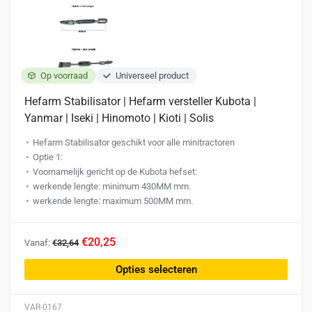
op
de
productpagina
Op voorraad
Universeel product
Hefarm Stabilisator | Hefarm versteller Kubota |
Yanmar | Iseki | Hinomoto | Kioti | Solis
Hefarm Stabilisator geschikt voor alle minitractoren
Optie 1:
Voornamelijk gericht op de Kubota hefset:
werkende lengte: minimum 430MM mm.
werkende lengte: maximum 500MM mm.
Dit
€20,25
Vanaf:
€32,64
product
heeft
Opties selecteren
meerdere
variaties.
VAR-0167