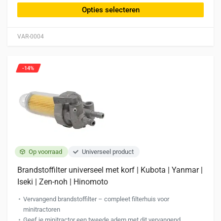
heeft
Opties selecteren
meerdere
variaties.
VAR-0004
Deze
optie
kan
-14%
gekozen
worden
op
de
productpagina
Op voorraad
Universeel product
Brandstoffilter universeel met korf | Kubota | Yanmar |
Iseki | Zen-noh | Hinomoto
Vervangend brandstoffilter – compleet filterhuis voor
minitractoren
Geef je minitractor een tweede adem met dit vervangend