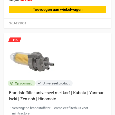
Toevoegen aan winkelwagen
SKU-123001
-14%
Op voorraad
Universeel product
Brandstoffilter universeel met korf | Kubota | Yanmar |
Iseki | Zen-noh | Hinomoto
Vervangend brandstoffilter – compleet filterhuis voor
minitractoren