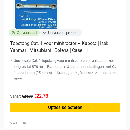
op
de
productpagina
Op voorraad
Universeel product
Topstang Cat. 1 voor minitractor – Kubota | Iseki |
Yanmar | Mitsubishi | Bolens | Case IH
Universele Cat. 1 topstang voor minitractoren, leverbaar in vier
lengtes tot 870 mm. Past op alle 3-puntshefinrichtingen met Cat.
1 aansluiting (25,4 mm) — Kubota, Iseki, Yanmar, Mitsubishi en
meer.
Dit
€22,73
Vanaf:
€24,38
product
heeft
Opties selecteren
meerdere
variaties.
VAR-0004
Deze