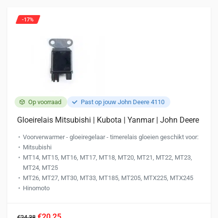
optie
kan
-17%
gekozen
worden
op
de
productpagina
Op voorraad
Past op jouw John Deere 4110
Gloeirelais Mitsubishi | Kubota | Yanmar | John Deere
Voorverwarmer - gloeiregelaar - timerelais gloeien geschikt voor:
Mitsubishi
MT14, MT15, MT16, MT17, MT18, MT20, MT21, MT22, MT23,
MT24, MT25
MT26, MT27, MT30, MT33, MT185, MT205, MTX225, MTX245
Hinomoto
€20,25
€24,38