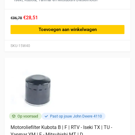
€28,51
€36,78
Toevoegen aan winkelwagen
SKU-15W40
Op voorraad
Past op jouw John Deere 4110
Motoroliefilter Kubota B | F | RTV - Iseki TX | TU -
Yanmar YM | F - Mitsubishi MT | D