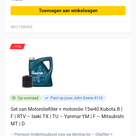
Toevoegen aan winkelwagen
SKU-15W403
-11%
Op voorraad
Past op jouw John Deere 4110
Set van Motoroliefilter + motorolie 15w40 Kubota B |
F | RTV – Iseki TX | TU – Yanmar YM | F – Mitsubishi
MT | D
Premium Onderhoudsset voor uw Minitractor – Oliefilter +