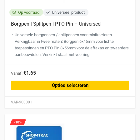
Op voorraad
Universeel product
Borgpen | Splitpen | PTO Pin – Universeel
Universele borgpennen / splitpennen voor minitractoren.
Verkrijgbaar in twee maten: Borgpen 6x45mm voor lichte
toepassingen en PTO Pin 8x56mm voor de aftakas en zwaardere
aanbouwdelen. Verzinkt staal met veerring.
Dit
€1,65
Vanaf:
product
heeft
Opties selecteren
meerdere
variaties.
VAR-900001
Deze
optie
kan
-18%
gekozen
worden