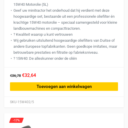
15W40 Motorolie (5L)
Geef uw minitractor het onderhoud dat hij verdient met deze
hoogwaardige set, bestaande uit een professionele oliefilter én
krachtige 15W40 motorolie – speciaal samengesteld voor kleine
landbouwmachines en compacttractoren.
?️ Kwaliteit waarop u kunt vertrouwen
Wij gebruiken uitsluitend hoogwaardige oliefilters van Duitse of
andere Europese topfabrikanten. Geen goedkope imitaties, maar
betrouwbare prestaties en filtratie op fabrieksniveau.
?️ 15W40: De alleskunner onder de oliën
€32,64
€36,78
Toevoegen aan winkelwagen
SKU-15W402/5
-17%