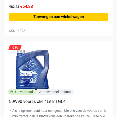
€64,88
€82,23
Toevoegen aan winkelwagen
SKU-14002
-25%
Op voorraad
Universeel product
80W90 vooras olie 4Liter | GL4
Als je op zoek bent naar een geschikte olie voor de vooras van je
minitractor, dan is 80W90 olie een uitstekende keuze. Deze olie