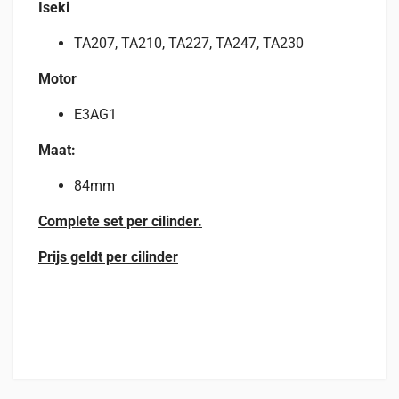
Iseki
TA207, TA210, TA227, TA247, TA230
Motor
E3AG1
Maat:
84mm
Complete set per cilinder.
Prijs geldt per cilinder
Beoordelingen
Specificaties
Geschikt voor
Er zijn nog geen beoordelingen.