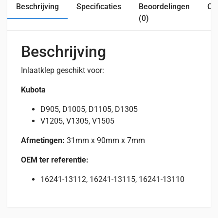
Beschrijving
Specificaties
Beoordelingen
Com
(0)
Beschrijving
Inlaatklep geschikt voor:
Kubota
D905, D1005, D1105, D1305
V1205, V1305, V1505
Afmetingen:
31mm x 90mm x 7mm
OEM ter referentie:
16241-13112, 16241-13115, 16241-13110
Beoordelingen
Specificaties
Geschikt voor
Er zijn nog geen beoordelingen.