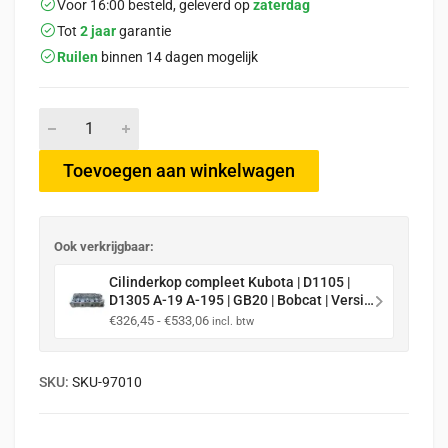
Voor 16:00 besteld, geleverd op
zaterdag
Tot
2 jaar
garantie
Ruilen
binnen 14 dagen mogelijk
Toevoegen aan winkelwagen
Ook verkrijgbaar:
Cilinderkop compleet Kubota | D1105 |
D1305 A-19 A-195 | GB20 | Bobcat | Versie
1 | E2B - E3B motoren
Prijsklasse:
€
326,45
-
€
533,06
incl. btw
€326,45
tot
€533,06
SKU:
SKU-97010