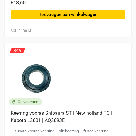
€18,60
Toevoegen aan winkelwagen
SKU-910014
-61%
Op voorraad
Keerring vooras Shibaura ST | New holland TC |
Kubota L2601 | AQ2693E
Kubota Vooras keerring – oliekeerring – fusee keerring