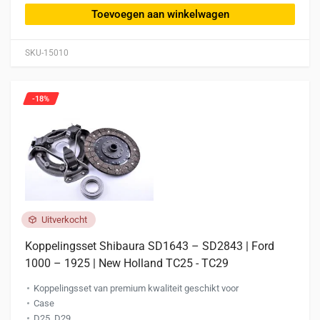
Toevoegen aan winkelwagen
SKU-15010
-18%
Uitverkocht
Koppelingsset Shibaura SD1643 – SD2843 | Ford
1000 – 1925 | New Holland TC25 - TC29
Koppelingsset van premium kwaliteit geschikt voor
Case
D25, D29