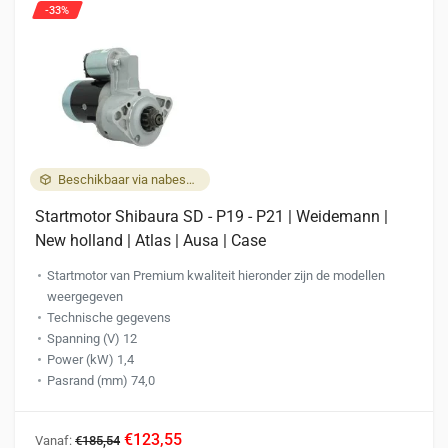
-33%
Beschikbaar via nabestelling
Startmotor Shibaura SD - P19 - P21 | Weidemann |
New holland | Atlas | Ausa | Case
Startmotor van Premium kwaliteit hieronder zijn de modellen
weergegeven
Technische gegevens
Spanning (V) 12
Power (kW) 1,4
Pasrand (mm) 74,0
Dit
€123,55
Vanaf:
€185,54
product