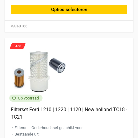
heeft
Opties selecteren
meerdere
variaties.
VAR-0166
Deze
optie
kan
-37%
gekozen
worden
op
de
productpagina
Op voorraad
Filterset Ford 1210 | 1220 | 1120 | New holland TC18 -
TC21
Filterset | Onderhoudsset geschikt voor:
Bestaande uit: