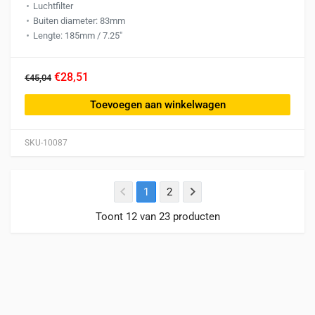
Luchtfilter
Buiten diameter: 83mm
Lengte: 185mm / 7.25″
€28,51
€45,04
Toevoegen aan winkelwagen
SKU-10087
1
2
Toont 12 van 23 producten