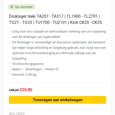
Op voorraad
Druklager Iseki TA207 - TA317 | TL1900 - TL2701 |
TG21 - TG33 | TU1700 - TU2101 | Kioti CK20 - CK35
Zorg voor een soepele en betrouwbare werking van uw koppeling
met dit druklager van topkwaliteit.
Dit druklager is vervaardigd uit duurzame materialen die bestand
zijn tegen hoge belasting en langdurig gebruik, wat zorgt voor een
optimale krachtsoverbrenging en minimale slijtage van uw
koppeling.
Technische gegevens
Maten – afmetingen - 74x45x18
Gewicht: 0.35 kg
€26,86
€45,04
Toevoegen aan winkelwagen
SKU-70003