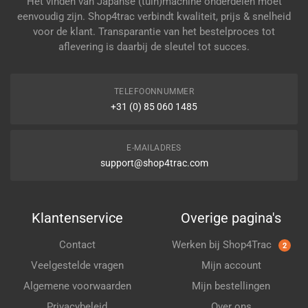
Het vinden van Japanse (tuin)machine onderdelen moet
eenvoudig zijn. Shop4trac verbindt kwaliteit, prijs & snelheid
voor de klant. Transparantie van het bestelproces tot
aflevering is daarbij de sleutel tot succes.
TELEFOONNUMMER
+31 (0) 85 060 1485
E-MAILADRES
support@shop4trac.com
Klantenservice
Overige pagina's
Contact
Werken bij Shop4Trac
2
Veelgestelde vragen
Mijn account
Algemene voorwaarden
Mijn bestellingen
Privacybeleid
Over ons