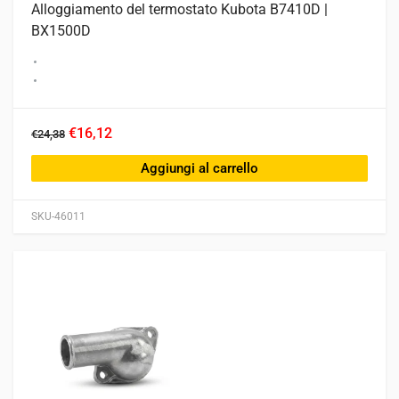
Alloggiamento del termostato Kubota B7410D |
BX1500D
€16,12
€24,38
Aggiungi al carrello
SKU-46011