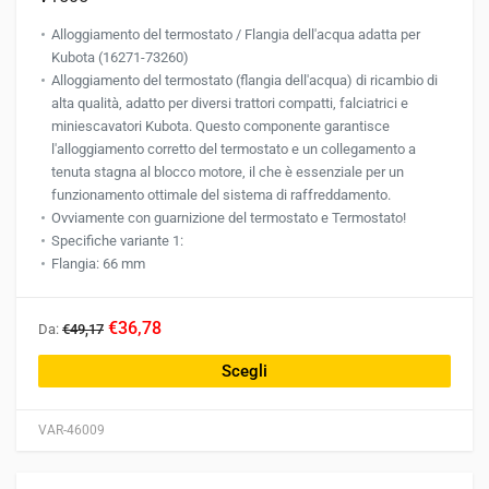
Alloggiamento del termostato / Flangia dell'acqua adatta per
Kubota (16271-73260)
Alloggiamento del termostato (flangia dell'acqua) di ricambio di
alta qualità, adatto per diversi trattori compatti, falciatrici e
miniescavatori Kubota. Questo componente garantisce
l'alloggiamento corretto del termostato e un collegamento a
tenuta stagna al blocco motore, il che è essenziale per un
funzionamento ottimale del sistema di raffreddamento.
Ovviamente con guarnizione del termostato e Termostato!
Specifiche variante 1:
Flangia: 66 mm
Questo
€36,78
Da:
€49,17
prodotto
ha
Scegli
più
varianti.
VAR-46009
Le
opzioni