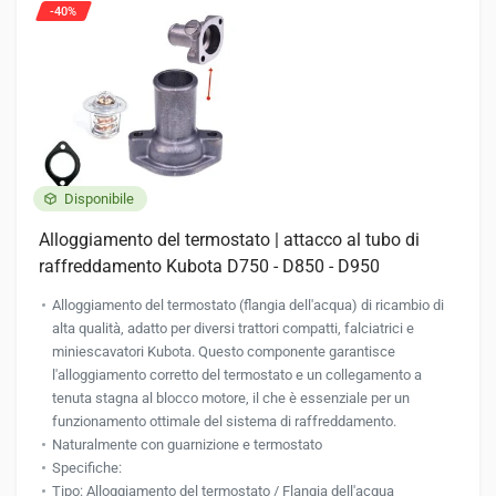
possono
-40%
essere
scelte
nella
pagina
del
prodotto
Disponibile
Alloggiamento del termostato | attacco al tubo di
raffreddamento Kubota D750 - D850 - D950
Alloggiamento del termostato (flangia dell'acqua) di ricambio di
alta qualità, adatto per diversi trattori compatti, falciatrici e
miniescavatori Kubota. Questo componente garantisce
l'alloggiamento corretto del termostato e un collegamento a
tenuta stagna al blocco motore, il che è essenziale per un
funzionamento ottimale del sistema di raffreddamento.
Naturalmente con guarnizione e termostato
Specifiche:
Tipo: Alloggiamento del termostato / Flangia dell'acqua