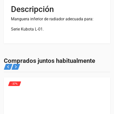
Descripción
Manguera inferior de radiador adecuada para:
Serie Kubota L-01.
Valoraciones
Especificaciones
No hay valoraciones aún.
PESO
Comprados juntos habitualmente
0,2 kg
Solo los usuarios registrados que hayan comprado este
producto pueden hacer una valoración.
-37%