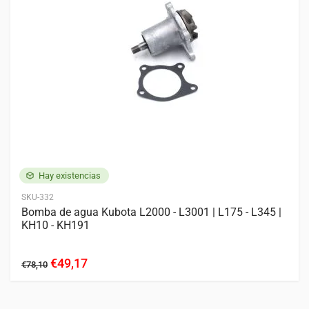
Hay existencias
SKU-332
Bomba de agua Kubota L2000 - L3001 | L175 - L345 |
KH10 - KH191
€49,17
€78,10