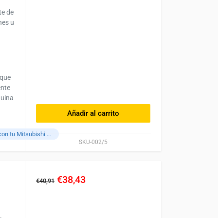
te de
nes u
 que
ente
quina
Añadir al carrito
Compatible con tu Mitsubishi L3E
SKU-002/5
€38,43
€40,91