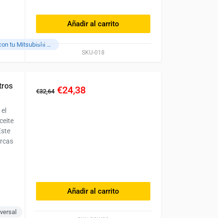
Añadir al carrito
Compatible con tu Mitsubishi L3E
SKU-018
tros
€24,38
€32,64
 el
ceite
Este
arcas
Añadir al carrito
versal