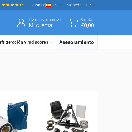
Idioma:
ES
Moneda:
EUR
Hola, Iniciar sesión
Carrito
Mi cuenta
€
0,00
Asesoramiento
efrigeración y radiadores