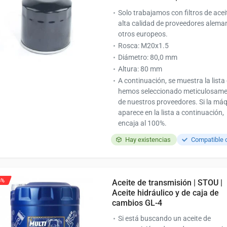
Solo trabajamos con filtros de acei
alta calidad de proveedores alema
otros europeos.
Rosca: M20x1.5
Diámetro: 80,0 mm
Altura: 80 mm
A continuación, se muestra la lista
hemos seleccionado meticulosam
de nuestros proveedores. Si la má
aparece en la lista a continuación,
encaja al 100%.
Hay existencias
6%
Aceite de transmisión | STOU |
Aceite hidráulico y de caja de
cambios GL-4
Si está buscando un aceite de