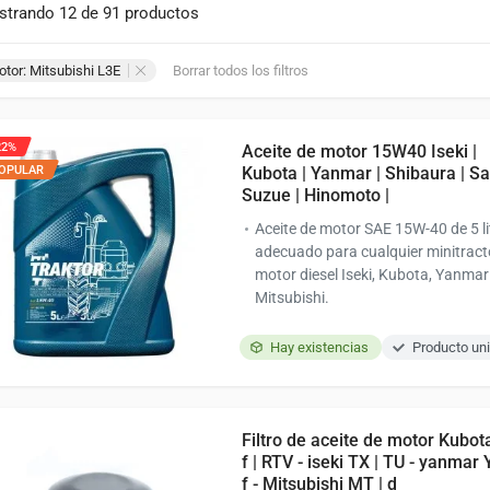
trando 12 de 91 productos
tor: Mitsubishi L3E
Borrar todos los filtros
22%
Aceite de motor 15W40 Iseki |
OPULAR
Kubota | Yanmar | Shibaura | Sa
Suzue | Hinomoto |
Aceite de motor SAE 15W-40 de 5 li
adecuado para cualquier minitract
motor diesel Iseki, Kubota, Yanmar
Mitsubishi.
Hay existencias
Producto uni
Filtro de aceite de motor Kubota
f | RTV - iseki TX | TU - yanmar 
f - Mitsubishi MT | d