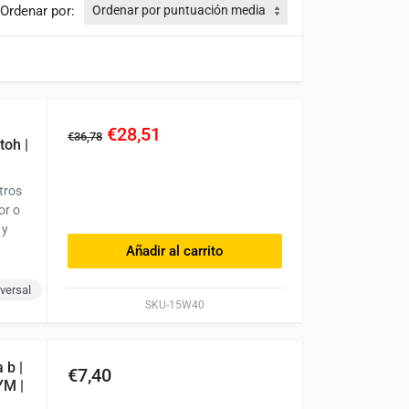
Ordenar por:
€28,51
€36,78
toh |
tros
or o
 y
Añadir al carrito
versal
SKU-15W40
 b |
€7,40
YM |