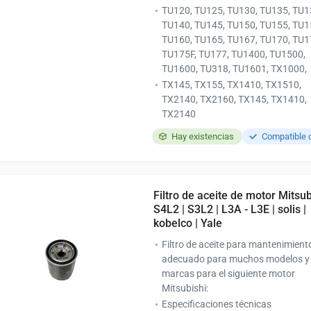
TU120, TU125, TU130, TU135, TU1
TU140, TU145, TU150, TU155, TU1
TU160, TU165, TU167, TU170, TU1
TU175F, TU177, TU1400, TU1500,
TU1600, TU318, TU1601, TX1000,
TX145, TX155, TX1410, TX1510,
TX2140, TX2160, TX145, TX1410,
TX2140
Hay existencias
Filtro de aceite de motor Mitsub
S4L2 | S3L2 | L3A - L3E | solis |
kobelco | Yale
Filtro de aceite para mantenimient
adecuado para muchos modelos y
marcas para el siguiente motor
Mitsubishi:
Especificaciones técnicas