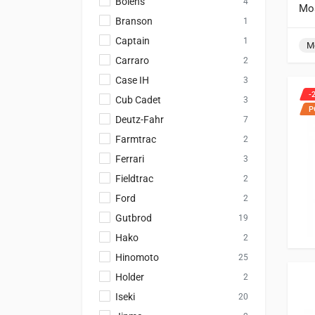
Bolens
4
Mos
Branson
1
Captain
1
Mo
Carraro
2
Case IH
3
-
Cub Cadet
3
P
Deutz-Fahr
7
Farmtrac
2
Ferrari
3
Fieldtrac
2
Ford
2
Gutbrod
19
Hako
2
Hinomoto
25
Holder
2
Iseki
20