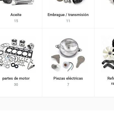
Aceite
Embrague / transmisión
15
11
partes de motor
Piezas eléctricas
Ref
r
30
7