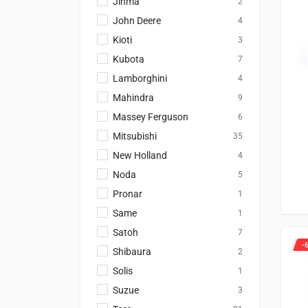
Jinma
2
John Deere
4
Kioti
3
Kubota
7
Lamborghini
4
Mahindra
9
Massey Ferguson
6
Mitsubishi
35
New Holland
4
Noda
5
Pronar
1
Same
1
Satoh
7
-
Shibaura
2
Solis
1
Suzue
3