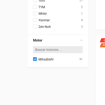
Toro
21
TYM
2
White
1
Yanmar
4
Zen-Noh
3
Motor
-
P
Mitsubishi
91