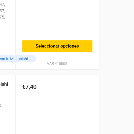
de
37,
producto
57,
75,
Seleccionar opciones
Compatible con tu Mitsubishi L3E
VAR-410006
ishi
€7,40
o