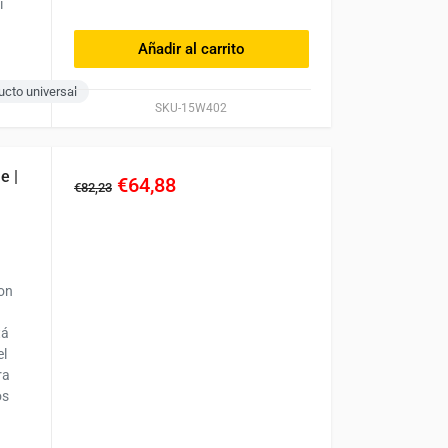
i
Añadir al carrito
ucto universal
SKU-15W402
e |
€64,88
€82,23
con
tá
el
ra
os