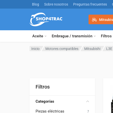
Ir al contenido
Blog
Sobre nosotros
Preguntas frecuentes
Mitsubis
Aceite
Embrague / transmisión
Filtros
Inicio
Motores compatibles
Mitsubishi
L3E
Filtros
Categorías
Piezas eléctricas
7