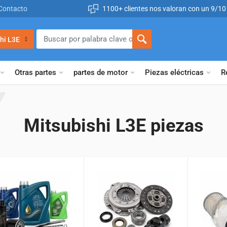
Contacto
1100+ clientes nos valoran con un 9/10
hi L3E
Otras partes
partes de motor
Piezas eléctricas
R
Mitsubishi L3E piezas