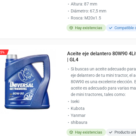
Altura: 87 mm
Diámetro: 67,5 mm
Rosca: M20x1.5
Hay existencias
25%
Aceite eje delantero 80W90 4Li
| GL4
Si buscas un aceite adecuado para
eje delantero de tu mini tractor, el a
80W90 es una excelente elección. 
aceite es adecuado para varias m
de mini tractores, tales como:
Iseki
Kubota
Yanmar
shibaura
Hay existencias
Producto uni