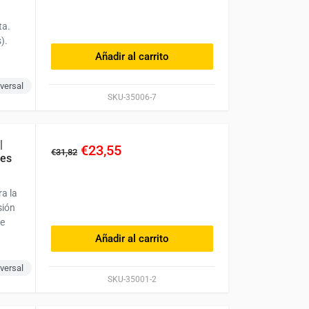
ta.
).
Añadir al carrito
versal
SKU-35006-7
|
€23,55
€31,82
res
a la
sión
de
Añadir al carrito
versal
SKU-35001-2