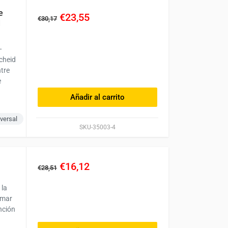
e
€23,55
€30,17
d
—
cheid
ntre
e
Añadir al carrito
versal
SKU-35003-4
€16,12
€28,51
 la
nmar
nción