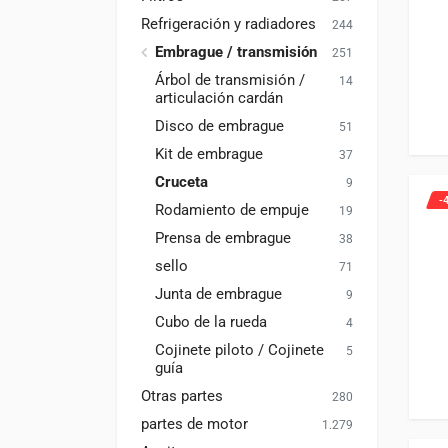
Refrigeración y radiadores
244
Embrague / transmisión
251
Árbol de transmisión /
14
articulación cardán
Disco de embrague
51
Kit de embrague
37
Cruceta
9
-
Rodamiento de empuje
19
Prensa de embrague
38
sello
71
Junta de embrague
9
Cubo de la rueda
4
Cojinete piloto / Cojinete
5
guía
Otras partes
280
partes de motor
1.279