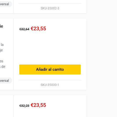
versal
SKU-35002-3
ie
€23,55
€32,64
 la
je
es
s de
Añadir al carrito
versal
SKU-35000-1
€23,55
€32,23