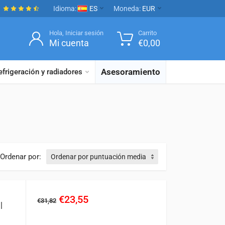
Idioma:
ES
Moneda:
EUR
Hola, Iniciar sesión
Carrito
Mi cuenta
€
0,00
Asesoramiento
efrigeración y radiadores
Ordenar por:
€23,55
€31,82
|