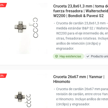
22%
Cruceta 23,8x61,3 mm | toma d
fuerza fresadora | Walterschei
W2200 | Bondioli & Pavesi S2
Cruceta de cardán 23,8x61,3 mm 
medida estándar B&P S2 / Walters
W2200 para el eje intermedio de, e
otras, fresadoras rotativas. Incluy
anillos de retención (circlips) y
engrasador.
Hay existencias
Producto uni
43%
Cruceta 26x67 mm | Yanmar |
Hinomoto
Cruceta de cardán 26x67 mm para
revisión de cardán, entre otros Ya
e Hinomoto. Incluye anillos de rete
(circlips) y engrasador.