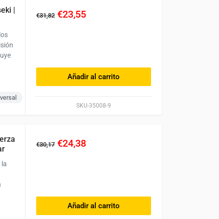
eki |
€23,55
€31,82
los
isión
luye
Añadir al carrito
versal
SKU-35008-9
erza
€24,38
€30,17
ar
 la
n
Añadir al carrito