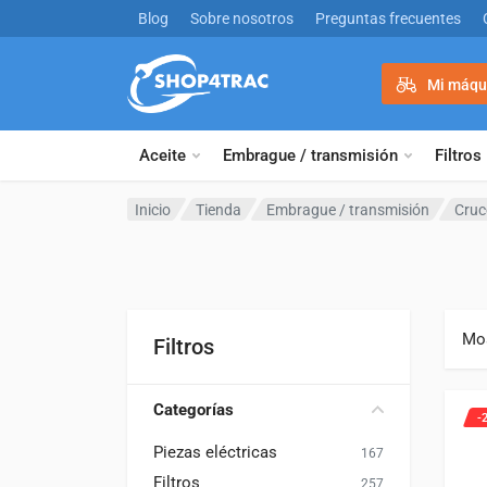
Ir al contenido
Blog
Sobre nosotros
Preguntas frecuentes
Mi máqu
Aceite
Embrague / transmisión
Filtros
Inicio
Tienda
Embrague / transmisión
Cruc
Mos
Filtros
Categorías
-
Piezas eléctricas
167
Filtros
257