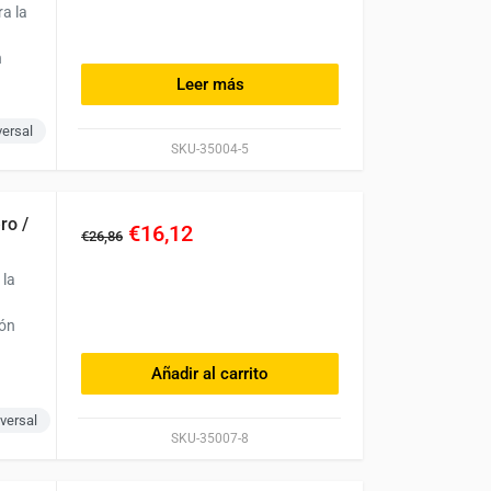
a la
n
Leer más
versal
SKU-35004-5
ro /
€16,12
€26,86
 la
ión
Añadir al carrito
versal
SKU-35007-8